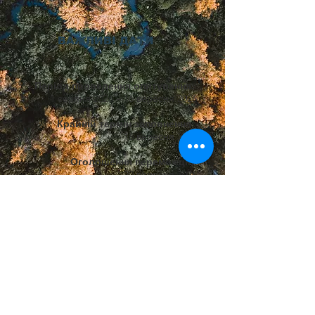
ВАЖЛИВІ ДАТИ
Період проведення опитування:
1 серпня 2026 – 16 вересня 2026
Крайній термін заповнення:
16 вересня 2026
Оголошення переможців:
20 вересня 2026
Дякуємо, що допомагаєте
нам будувати активну та
дружню українську
громаду тут, у Девоні.