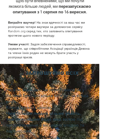
Щоб бути впевненими, що ми почули
якомога більше людей, ми
перезапускаємо
опитування з 1 серпня по 16 вересня.
Виграйте ваучер!
На знак вдячності за ваш час ми
розіграємо чотири ваучери за допомогою сервісу
Random.org серед тих, хто заповнить опитування
протягом цього нового періоду.
Умови участі:
Задля забезпечення справедливості,
зауважте, що співробітники Асоціації українців Девона
та члени їхніх родин не можуть брати участь у
розіграші призів.
ЗАПРОШУЄМО ВСІХ
Не має значення, чи перебуваєте ви у
Великій Британії кілька місяців, чи кілька
років.
Кожна думка є цінною.
Чим більше людей візьме участь,
тим сильнішим буде наш голос
під
час спілкування з місцевою владою та
партнерами.