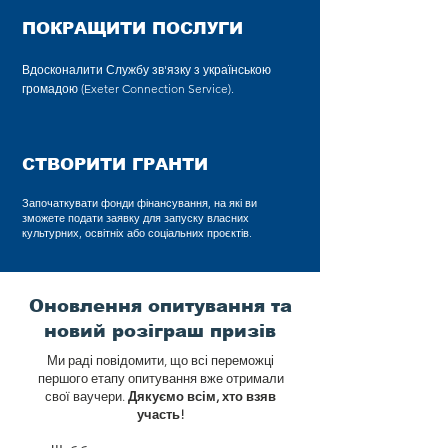
ПОКРАЩИТИ ПОСЛУГИ
Вдосконалити Службу зв'язку з українською
громадою (Exeter Connection Service).
СТВОРИТИ ГРАНТИ
Започаткувати фонди фінансування, на які ви
зможете подати заявку для запуску власних
культурних, освітніх або соціальних проєктів.
Оновлення опитування та
новий розіграш призів
Ми раді повідомити, що всі переможці
першого етапу опитування вже отримали
свої ваучери.
Дякуємо всім, хто взяв
участь!