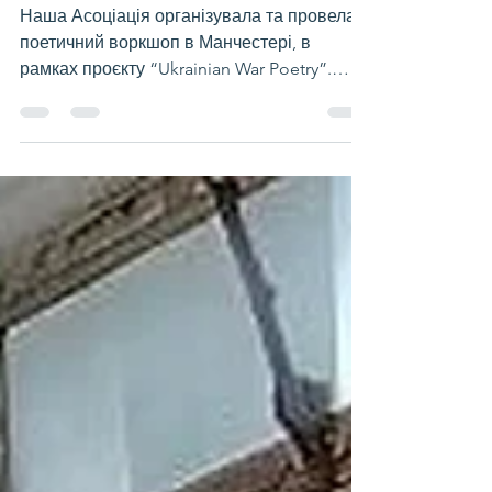
Поезія єднає серця
Наша Асоціація організувала та провела
поетичний воркшоп в Манчестері, в
рамках проєкту “Ukrainian War Poetry”.
Почесними гостями...