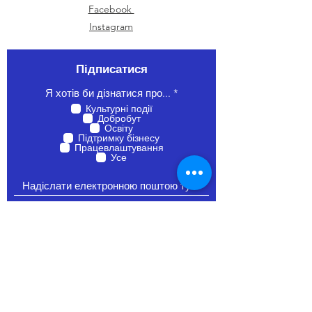
Facebook
Instagram
Підписатися
О
Я хотів би дізнатися про...
*
б
Культурні події
о
Добробут
в
Освіту
’
Підтримку бізнесу
я
Працевлаштування
з
Усе
к
о
в
о
Приєднуйтесь
Devon Ukrainian Association,
19 North Street, Exeter EX4 3QS