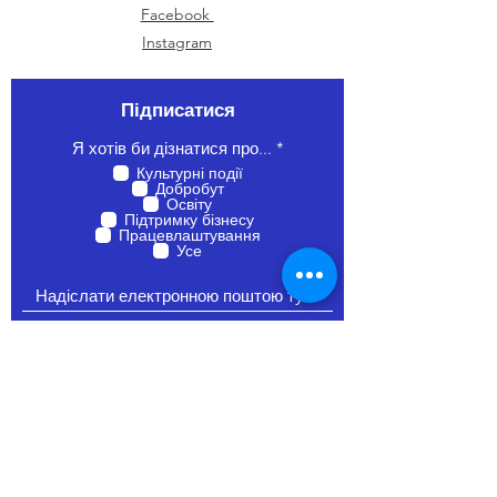
Facebook
Instagram
Підписатися
О
Я хотів би дізнатися про...
*
б
Культурні події
о
Добробут
в
Освіту
’
Підтримку бізнесу
я
Працевлаштування
з
Усе
к
о
в
о
Приєднуйтесь
Devon Ukrainian Association,
19 North Street, Exeter EX4 3QS