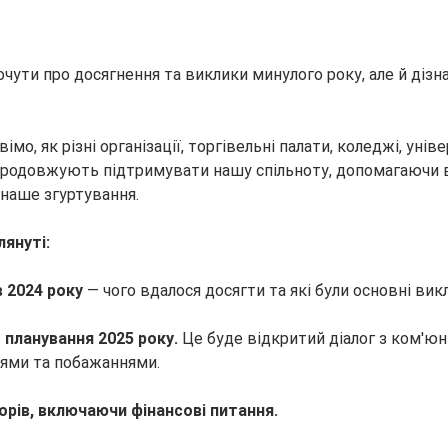
чути про досягнення та виклики минулого року, але й дізна
о, як різні організації, торгівельні палати, коледжі, уніве
продовжують підтримувати нашу спільноту, допомагаючи 
 наше згуртування.
лянуті:
в 2024 року
 — чого вдалося досягти та які були основні вик
 планування 2025 року.
 Це буде відкритий діалог з ком'юн
еями та побажаннями.
орів, включаючи фінансові питання.