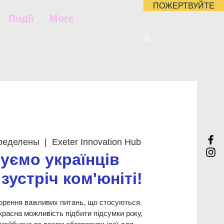
ПОЖЕРТВУЙТЕ
Події
More
пределены
  |  
Exeter Innovation Hub
уємо українців
зустріч ком'юніті!
орення важливих питань, що стосуються
красна можливість підбити підсумки року,