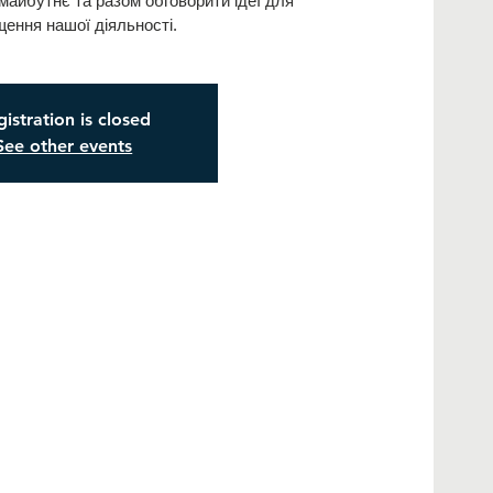
майбутнє та разом обговорити ідеї для
ення нашої діяльності.
istration is closed
See other events