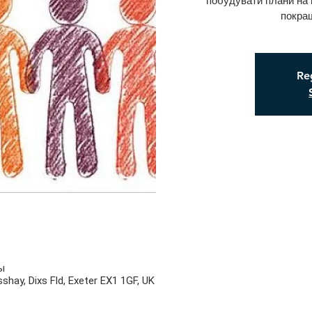
побудувати плани на 
покращ
Reg
ы
shay, Dixs Fld, Exeter EX1 1GF, UK