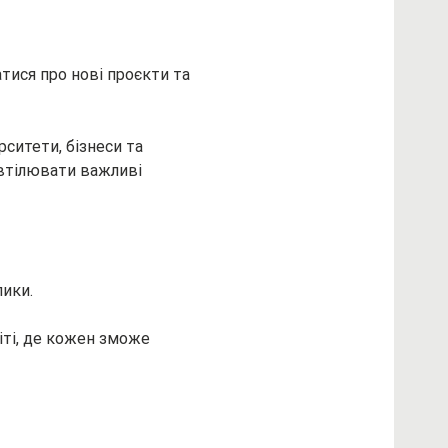
тися про нові проєкти та 
рситети, бізнеси та 
втілювати важливі 
лики.
іті, де кожен зможе 