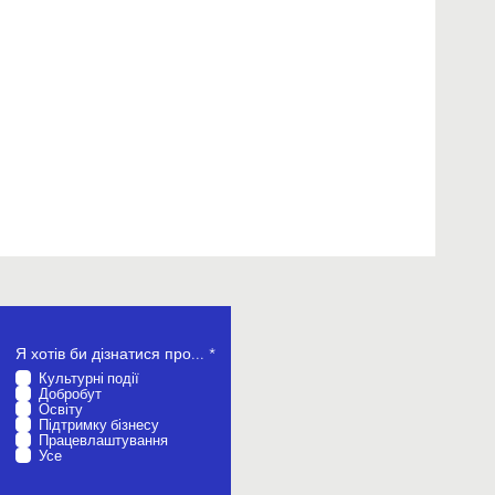
О
Я хотів би дізнатися про...
*
б
Культурні події
о
Добробут
в
Освіту
’
Підтримку бізнесу
я
Працевлаштування
з
Усе
к
о
в