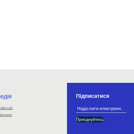
едія
Підписатися
cebook
stagram
Приєднуйтесь