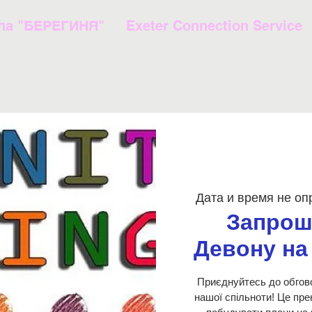
ла "БЕРЕГИНЯ"
Exeter Connection Service
Дата и время не о
Запрош
Девону на 
Приєднуйтесь до обгов
нашої спільноти! Це пре