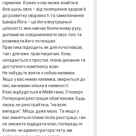
гармонію. Кожен з нас може знайти в 
йозі щось своє – від поліпшення здоров'я 
до розвитку свідомості та самопізнання.
Ішвара Йога – це йога внутрішньої 
цілісності, яка навчає безпечному руху, 
допомагає освідомлювати своє тіло та 
розвивати його потенціал.
Практика підходить як для початківців, 
так і для вже  практикуючих. Клас 
складається з простих технік дихання та 
доступного комплексу асан.
Не забудьте взяти з собою килимок. 
Якщо у вас немає килимка, зверніться до 
нас, ми маємо кілька в наявності.
Клас відбудеться в Мейктанкі, 3 поверх
Попередня реєстрація обов'язкова. Будь 
ласка, не реєструйтесь "на всяк 
випадок". Місць дуже мало. Та якщо у 
вас зміняться плани після реєстрації, і ви 
не зможете відвідати клас, попередьте 
Ксенію чи адміністратора чату, ми 