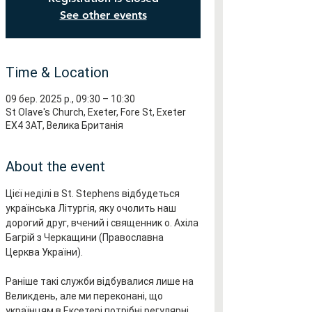
See other events
Time & Location
09 бер. 2025 р., 09:30 – 10:30
St Olave's Church, Exeter, Fore St, Exeter
EX4 3AT, Велика Британія
About the event
Цієї неділі в St. Stephens відбудеться 
українська Літургія, яку очолить наш 
дорогий друг, вчений і священник о. Ахіла 
Багрій з Черкащини (Православна 
Церква України). 
Раніше такі служби відбувалися лише на 
Великдень, але ми переконані, що 
українцям в Ексетері потрібні регулярні 