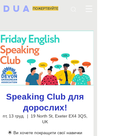
DUA
ПОЖЕРТВУЙТЕ
Speaking Club для
дорослих!
пт, 13 груд.
  |  
19 North St, Exeter EX4 3QS,
UK
🌟 Ви хочете покращити свої навички