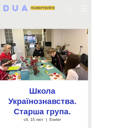
DUA
ПОЖЕРТВУЙТЕ
Школа
Українознавства.
Старша група.
сб, 15 лют.
  |  
Exeter