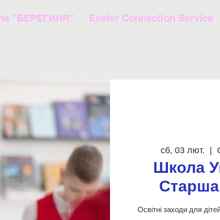
ла "БЕРЕГИНЯ"
Exeter Connection Service
сб, 03 лют.
  |  
Школа У
Старша 
Освітні заходи для дітей