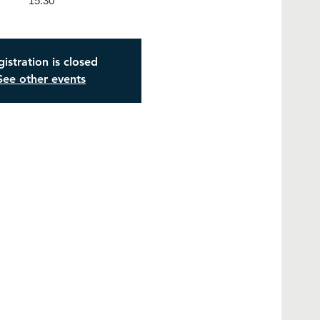
15:30
istration is closed
See other events