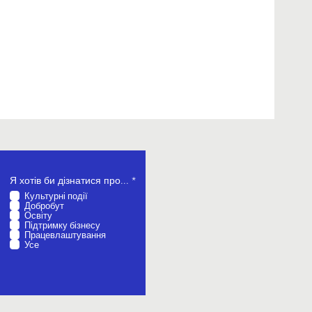
О
Я хотів би дізнатися про...
*
б
Культурні події
о
Добробут
в
Освіту
’
Підтримку бізнесу
я
Працевлаштування
з
Усе
к
о
в
о