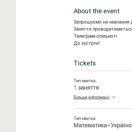
About the event
Запрошуємо на навчання ді
Заняття проводитиметься
Телеграм-спільноті
До зустрічі!
Tickets
Тип квитка
1 заняття
Більше інформації
Тип квитка
Математика+Україно