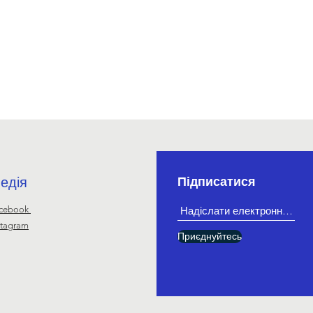
едія
Підписатися
cebook
stagram
Приєднуйтесь