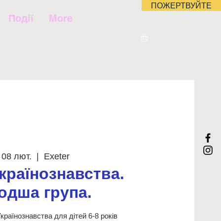
ПОЖЕРТВУЙТЕ
Події
More
 08 лют.
  |  
Exeter
країнознавства.
одша група.
країнознавства для дітей 6-8 років