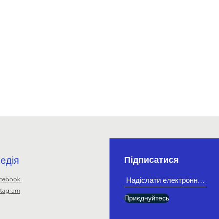
едія
Підписатися
cebook
stagram
Приєднуйтесь