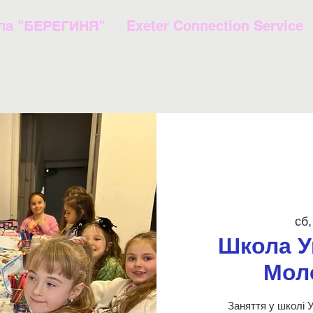
ла "БЕРЕГИНЯ"
Exeter Connection Service
сб,
Школа У
Мол
Заняття у школі У