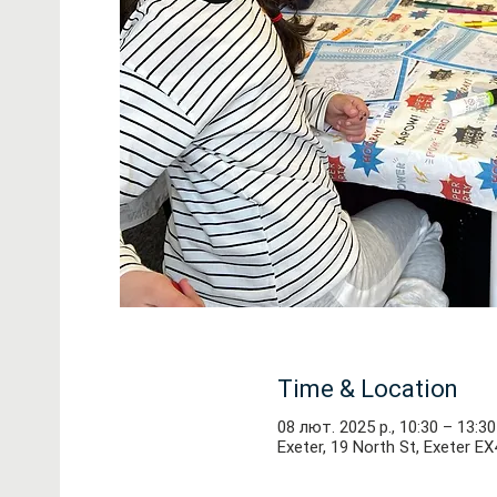
Time & Location
08 лют. 2025 р., 10:30 – 13:30
Exeter, 19 North St, Exeter E