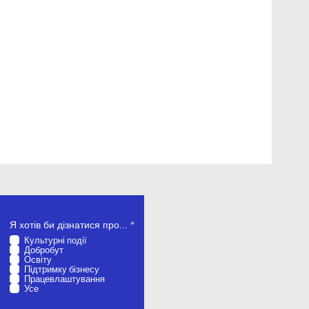
О
Я хотів би дізнатися про...
*
б
Культурні події
о
Добробут
в
Освіту
’
Підтримку бізнесу
я
Працевлаштування
з
Усе
к
о