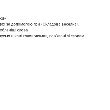
дки»
адах за допомогою гри «Складова веселка».
юбленіші слова.
’язуємо цікаві головоломки, пов’язані зі словам