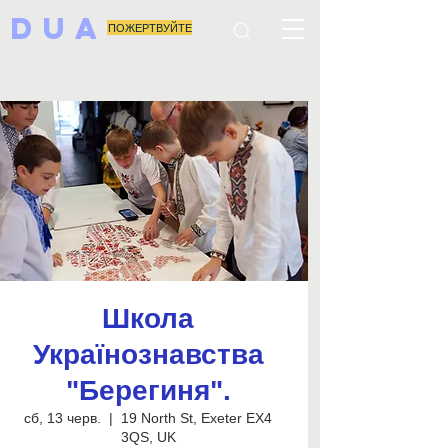
DUA
ПОЖЕРТВУЙТЕ
Школа
Українознавства
"Берегиня".
сб, 13 черв.
  |  
19 North St, Exeter EX4
3QS, UK