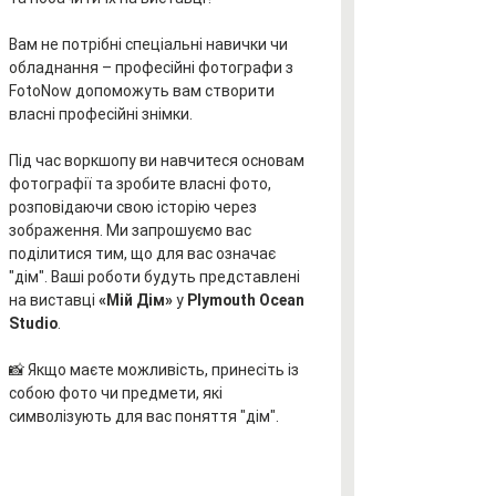
Вам не потрібні спеціальні навички чи 
обладнання – професійні фотографи з 
FotoNow допоможуть вам створити 
власні професійні знімки.
Під час воркшопу ви навчитеся основам 
фотографії та зробите власні фото, 
розповідаючи свою історію через 
зображення. Ми запрошуємо вас 
поділитися тим, що для вас означає 
"дім". Ваші роботи будуть представлені 
на виставці 
«Мій Дім»
 у 
Plymouth Ocean 
Studio
.
📸 Якщо маєте можливість, принесіть із 
собою фото чи предмети, які 
символізують для вас поняття "дім".