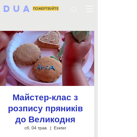
DUA
ПОЖЕРТВУЙТЕ
Майстер-клас з
розпису пряників
до Великодня
сб, 04 трав.
  |  
Exeter