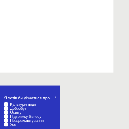
О
Я хотів би дізнатися про...
*
б
Культурні події
о
Добробут
в
Освіту
’
Підтримку бізнесу
я
Працевлаштування
з
Усе
к