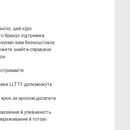
глії, цей курс 
то бракує підтримки, 
понуємо вам безкоштовну 
можете знайти справжнє 
ць.
 отримаєте:
прави LLTTF допоможуть 
 крок за кроком досягати 
оволення й упевненість.
 переживання й готові 