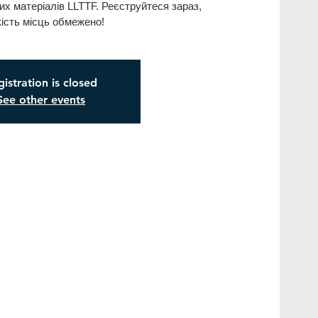
них матеріалів LLTTF. Реєструйтеся зараз,
кість місць обмежено!
istration is closed
See other events