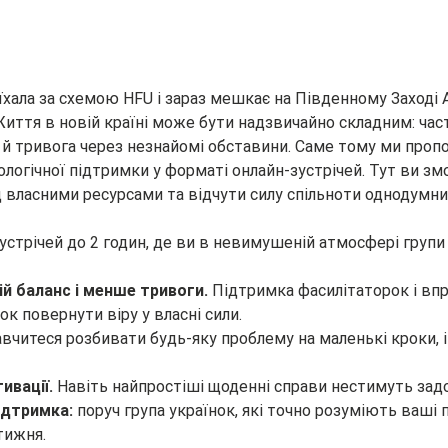
їхала за схемою HFU і зараз мешкає на Південному Заході Ан
Життя в новій країні може бути надзвичайно складним: час
й тривога через незнайомі обставини. Саме тому ми про
логічної підтримки у форматі онлайн-зустрічей. Тут ви з
 власними ресурсами та відчути силу спільноти однодумни
устрічей до 2 годин, де ви в невимушеній атмосфері групи
ій баланс і менше тривоги.
 Підтримка фасилітаторок і в
к повернути віру у власні сили.
авчитеся розбивати будь-яку проблему на маленькі кроки, і
ивації.
 Навіть найпростіші щоденні справи нестимуть зад
ідтримка:
 поруч група українок, які точно розуміють ваші
тижня.