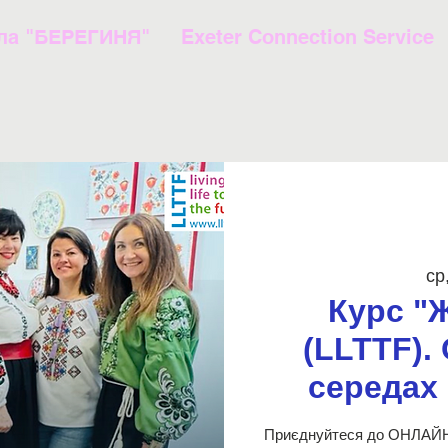
ла "БЕРЕГИНЯ"
Exeter Connection Service
ср
Курс "
(LLTTF).
середах 
Приєднуйтеся до ОНЛАЙН-