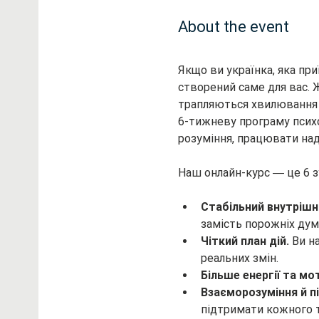
About the event
Якщо ви українка, яка при
створений саме для вас. 
трапляються хвилювання 
6-тижневу програму психо
розуміння, працювати над
Наш онлайн-курс ― це 6 з
Стабільний внутрішн
замість порожніх думо
Чіткий план дій.
 Ви н
реальних змін.
Більше енергії та мот
Взаєморозуміння й п
підтримати кожного 