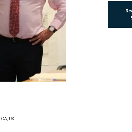
Reg
 1GA, UK