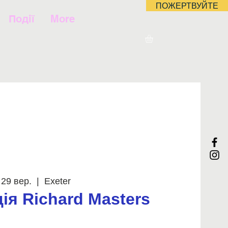
ПОЖЕРТВУЙТЕ
Події
More
 29 вер.
  |  
Exeter
ія Richard Masters