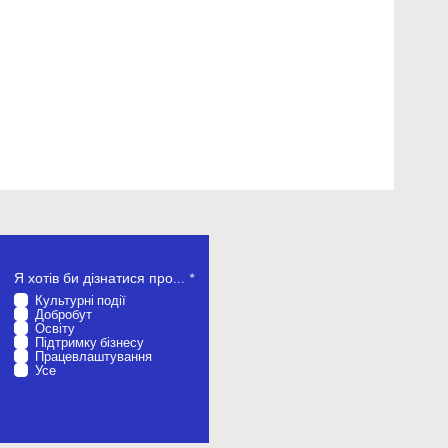
О
Я хотів би дізнатися про...
*
б
Культурні події
о
Добробут
в
Освіту
’
Підтримку бізнесу
я
Працевлаштування
з
Усе
к
о
в
о