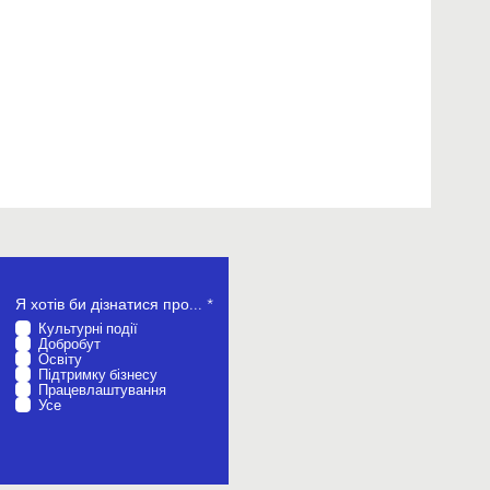
О
Я хотів би дізнатися про...
*
б
Культурні події
о
Добробут
в
Освіту
’
Підтримку бізнесу
я
Працевлаштування
з
Усе
к
о
в
о