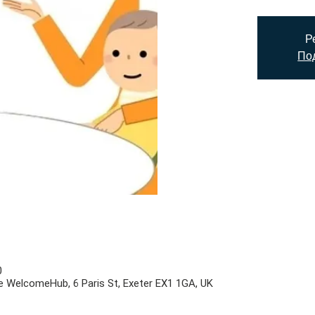
Р
Под
0
e WelcomeHub, 6 Paris St, Exeter EX1 1GA, UK