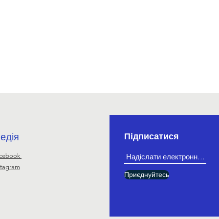
едія
Підписатися
cebook
stagram
Приєднуйтесь