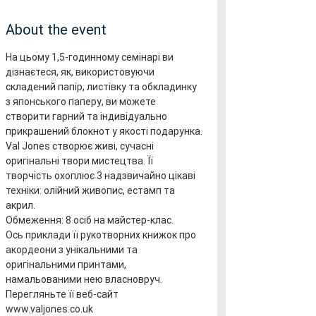
About the event
На цьому 1,5-годинному семінарі ви 
дізнаєтеся, як, використовуючи 
складений папір, листівку та обкладинку 
з японського паперу, ви можете 
створити гарний та індивідуально 
прикрашений блокнот у якості подарунка.
Val Jones створює живі, сучасні 
оригінальні твори мистецтва. Її 
творчість охоплює 3 надзвичайно цікаві 
техніки: олійний живопис, естамп та 
акрил.
Обмеження: 8 осіб на майстер-клас.
Ось приклади її рукотворних книжок про 
акордеони з унікальними та 
оригінальними принтами, 
намальованими нею власновруч.
Перегляньте її веб-сайт 
www.valjones.co.uk