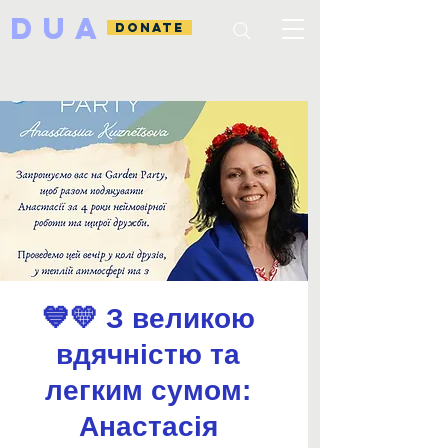
DUA
DONATE
💙💛 З великою
вдячністю та
легким сумом:
Анастасія