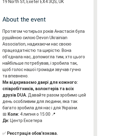
19 North St, Exeter EX4 3QS, UK
About the event
Протягом чотирьох років Анастасія була 
рушійною силою Devon Ukrainian 
Association, надихаючи нас своєю 
працездатністю та щирістю. Вона 
об’єднала нас, допомогла тим, хто цього 
найбільше потребував, і зробила так, 
щоб голос нашої громади звучав гучно 
та впевнено.
Ми відкриваємо двері для кожного: 
співробітників, волонтерів та всіх 
друзів DUA.
 Давайте разом зробимо цей 
день особливим для людини, яка так 
багато зробила для нас і для України.
📅 
Коли:
 4 липня о 15:00 📍 
Де:
 Центр Ексетера
✅ 
Реєстрація обов'язкова.