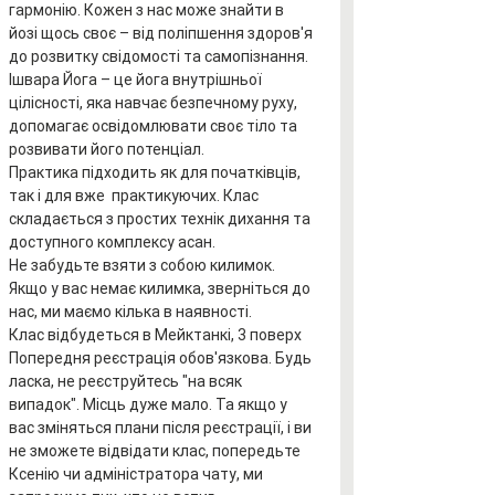
гармонію. Кожен з нас може знайти в 
йозі щось своє – від поліпшення здоров'я 
до розвитку свідомості та самопізнання.
Ішвара Йога – це йога внутрішньої 
цілісності, яка навчає безпечному руху, 
допомагає освідомлювати своє тіло та 
розвивати його потенціал.
Практика підходить як для початківців, 
так і для вже  практикуючих. Клас 
складається з простих технік дихання та 
доступного комплексу асан.
Не забудьте взяти з собою килимок. 
Якщо у вас немає килимка, зверніться до 
нас, ми маємо кілька в наявності.
Клас відбудеться в Мейктанкі, 3 поверх
Попередня реєстрація обов'язкова. Будь 
ласка, не реєструйтесь "на всяк 
випадок". Місць дуже мало. Та якщо у 
вас зміняться плани після реєстрації, і ви 
не зможете відвідати клас, попередьте 
Ксенію чи адміністратора чату, ми 