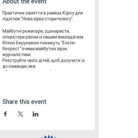
About the event
Практичне заняття в рамках Курсу для
підлітків "Нова зірка сторителінгу".
Майбутні режисери, сценаристи,
оператори разом із нашим викладачем
Юлією Берулавою покажуть “Exeter
Respect “очима майбутніх зірок
журналістики.
Реєструйте своїх дітей, щоб долучити їх
до команди, яка
- Буде знаходити кращі відео кадри
- Брати інтервʼю
- Складати все до ладу, щоб створити
неймовірну відео історію фестивалю.
Share this event
Вартість заняття £10
Для сімей, в яких є молодші брати чи
сестри, що навчаються у нашій школі
Українознавства - безкоштовно.
Обирайте квиток "Безкоштовно"