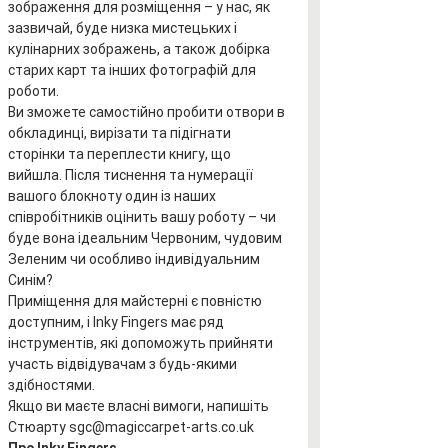
зображення для розміщення – у нас, як 
зазвичай, буде низка мистецьких і 
кулінарних зображень, а також добірка 
старих карт та інших фотографій для 
роботи.
Ви зможете самостійно пробити отвори в 
обкладинці, вирізати та підігнати 
сторінки та переплести книгу, що 
вийшла. Після тиснення та нумерації 
вашого блокноту один із наших 
співробітників оцінить вашу роботу – чи 
буде вона ідеальним Червоним, чудовим 
Зеленим чи особливо індивідуальним 
Синім?
Приміщення для майстерні є повністю 
доступним, і Inky Fingers має ряд 
інструментів, які допоможуть прийняти 
участь відвідувачам з будь-якими 
здібностями.
Якщо ви маєте власні вимоги, напишіть 
Стюарту sgc@magiccarpet-arts.co.uk