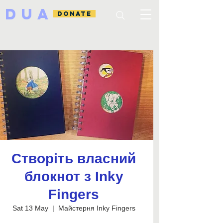
DUA
DONATE
Створіть власний
блокнот з Inky
Fingers
Sat 13 May
  |  
Майстерня Inky Fingers