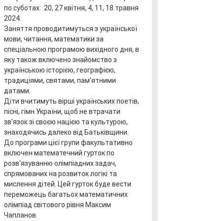
по суботах:  20, 27 квітня, 4, 11, 18 травня 
2024.
Заняття проводитимуться з української 
мови, читання, математики за 
спеціальною програмою вихідного дня, в 
яку також включено знайомство з 
українською історією, географією, 
традиціями, святами, пам'ятними 
датами. 
Діти вчитимуть вірші українських поетів, 
пісні, гімн України, щоб не втрачати 
зв'язок зі своєю нацією та культурою, 
знаходячись далеко від Батьківщини.
До програми цієї групи факультативно 
включен математечний гурток по 
розв'язуванню олімпіадних задач, 
спрямованих на розвиток логікі та 
мислення дітей. Цей гурток буде вести 
переможець багатьох математичних 
олімпіад світового рівня Максим 
Чапланов.  