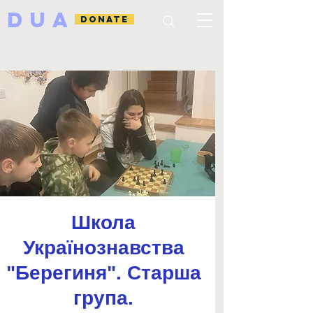
DUA
DONATE
Школа
Українознавства
"Берегиня". Старша
група.