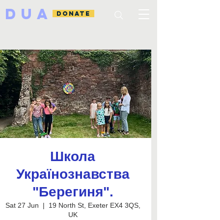
DUA
DONATE
Школа
Українознавства
"Берегиня".
Sat 27 Jun
  |  
19 North St, Exeter EX4 3QS,
UK