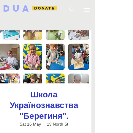
DUA
DONATE
Школа
Українознавства
"Берегиня".
Sat 16 May
  |  
19 North St