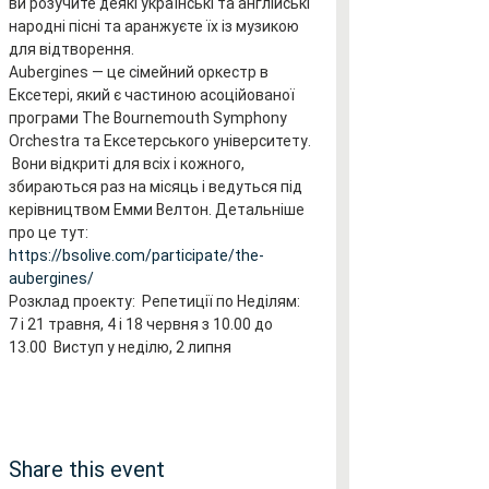
ви розучите деякі українські та англійські 
народні пісні та аранжуєте їх із музикою 
для відтворення.
Aubergines — це сімейний оркестр в 
Ексетері, який є частиною асоційованої 
програми The Bournemouth Symphony 
Orchestra та Ексетерського університету. 
 Вони відкриті для всіх і кожного, 
збираються раз на місяць і ведуться під 
керівництвом Емми Велтон. Детальніше 
про це тут: 
https://bsolive.com/participate/the-
aubergines/
Розклад проекту:  Репетиції по Неділям: 
7 і 21 травня, 4 і 18 червня з 10.00 до 
13.00  Виступ у неділю, 2 липня
Share this event