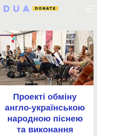
DUA
DONATE
Проекті обміну
англо-українською
народною піснею
та виконання