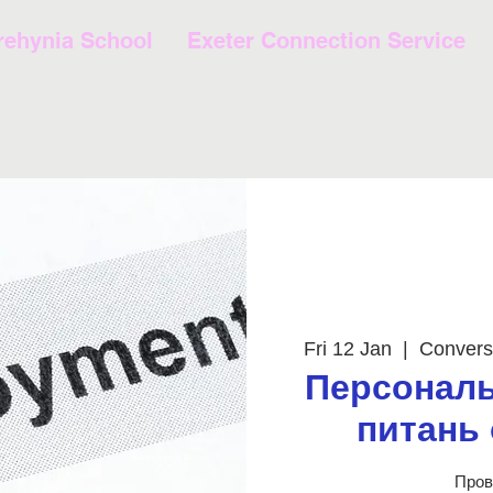
rehynia School
Exeter Connection Service
Fri 12 Jan
  |  
Convers
Персональ
питань
Пров