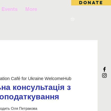
DONATE
Events
More
ation Café for Ukraine WelcomeHub
на консультація з
 оподаткування
одить Оля Петракова