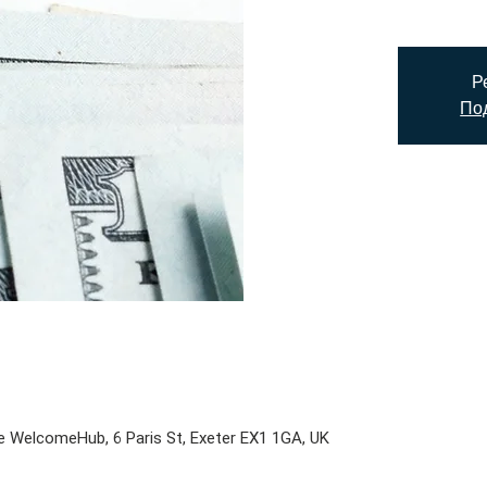
Р
Под
e WelcomeHub, 6 Paris St, Exeter EX1 1GA, UK