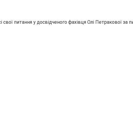
і свої питання у досвідченого фахівця Олі Петракової за п