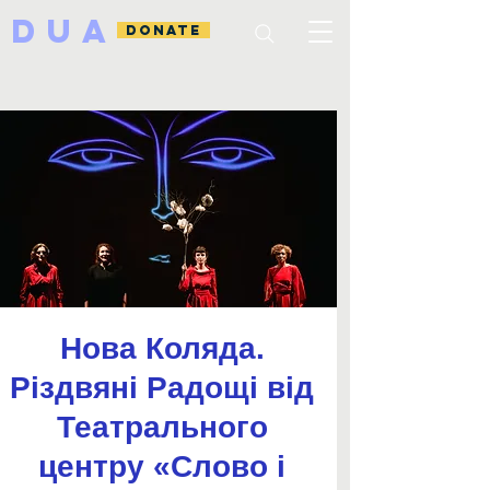
DUA
DONATE
Нова Коляда.
Різдвяні Радощі від
Театрального
центру «Слово і