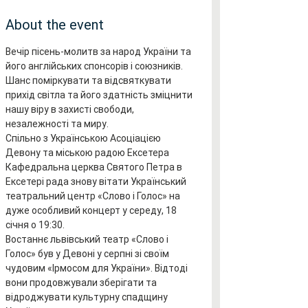
About the event
Вечір пісень-молитв за народ України та 
його англійських спонсорів і союзників. 
Шанс поміркувати та відсвяткувати 
прихід світла та його здатність зміцнити 
нашу віру в захисті свободи, 
незалежності та миру.
Спільно з Українською Асоціацією 
Девону та міською радою Ексетера 
Кафедральна церква Святого Петра в 
Ексетері рада знову вітати Український 
театральний центр «Слово і Голос» на 
дуже особливий концерт у середу, 18 
січня о 19:30.
Востаннє львівський театр «Слово і 
Голос» був у Девоні у серпні зі своїм 
чудовим «Ірмосом для України». Відтоді 
вони продовжували зберігати та 
відроджувати культурну спадщину 