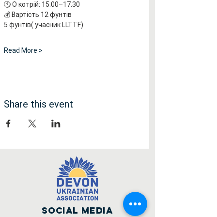
🕚 О котрій: 15.00–17.30
💰 Вартість 12 фунтів
5 фунтів( учасник LLTTF)
Read More >
Share this event
Social Media