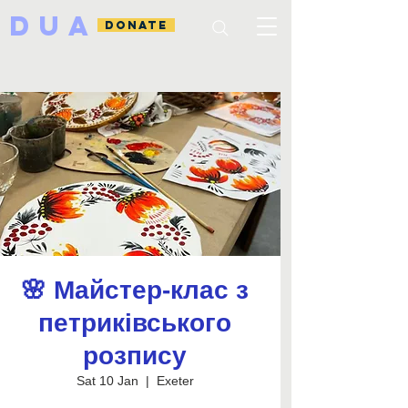
DUA
DONATE
🌸 Майстер-клас з
петриківського
розпису
Sat 10 Jan
  |  
Exeter