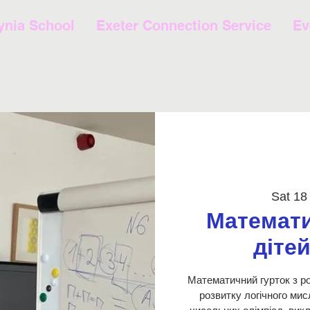
ynia School
Exeter Connection Service
Ev
Sat 18
Математи
дітей
Математичний гурток з ро
розвитку логічного ми