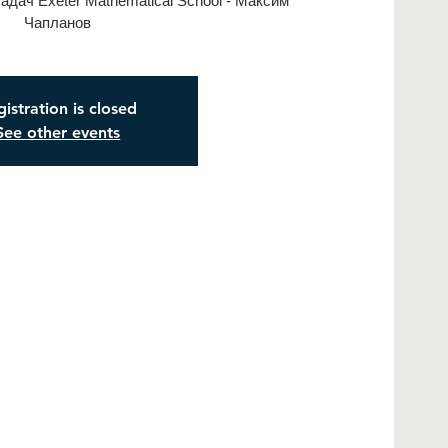
адач Exeter Mathematical School - Максим
Чапланов
istration is closed
See other events