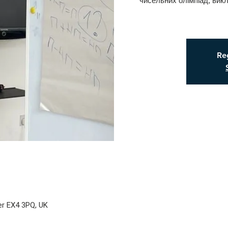
чисельних олімпіад, викл
Reg
ter EX4 3PQ, UK