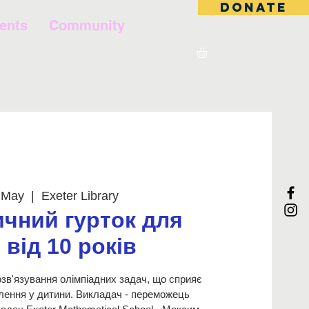
DONATE
ents
Community
 May
  |  
Exeter Library
чний гурток для
 від 10 років
зв'язування олімпіадних задач, що сприяє
слення у дитини. Викладач - переможець