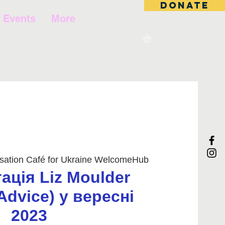
DONATE
Events
More
sation Café for Ukraine WelcomeHub
ація Liz Moulder
 Advice) у вересні
2023