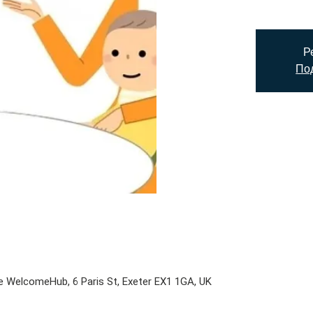
Р
Под
e WelcomeHub, 6 Paris St, Exeter EX1 1GA, UK