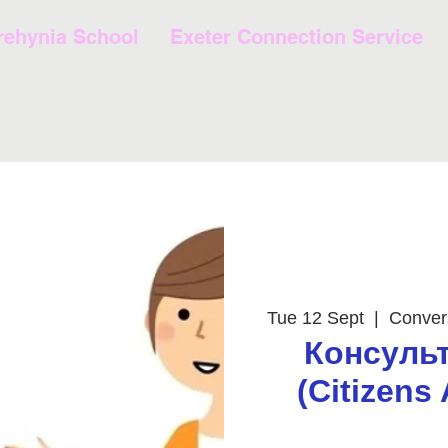
rehynia School
Exeter Connection Service
Tue 12 Sept
  |  
Conver
Консульт
(Citizens