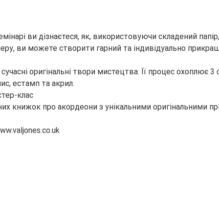
мінарі ви дізнаєтеся, як, використовуючи складений папір,
еру, ви можете створити гарний та індивідуально прикраш
сучасні оригінальні твори мистецтва. Її процес охоплює 3 
ис, естамп та акрил.
стер-клас
них книжок про акордеони з унікальними оригінальними п
ww.valjones.co.uk