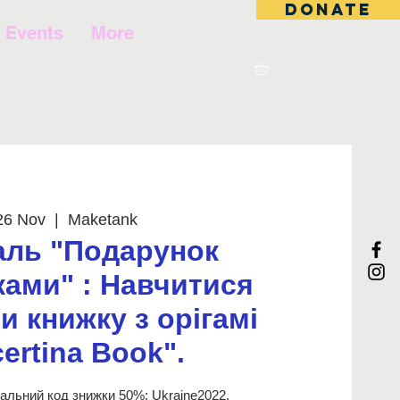
DONATE
Events
More
26 Nov
  |  
Maketank
аль "Подарунок
ками" : Навчитися
 книжку з орігамі
ertina Book".
іальний код знижки 50%: Ukraine2022.