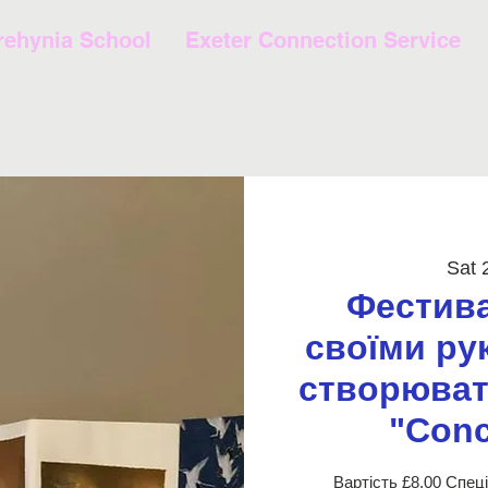
rehynia School
Exeter Connection Service
Sat 
Фестив
своїми ру
створювати
"Conc
Вартість £8,00 Спец