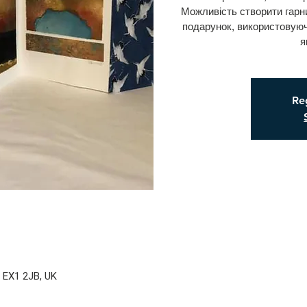
Можливість створити гарн
подарунок, використовуюч
я
Reg
r EX1 2JB, UK