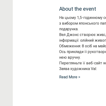
About the event
На цьому 1,5-годинному се
з вибором японського пап
подарунка.
Вел Джонс створює живі, 
інформації: олійний живоп
Обмеження: 8 осіб на май
Ось приклади її рукотвор
нею вручну.
Перегляньте її веб-сайт w
Заява художника Val:
Read More >