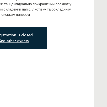
ий та індивідуально прикрашений блокнот у
и складений папір, листівку та обкладинку
понським папером
istration is closed
See other events