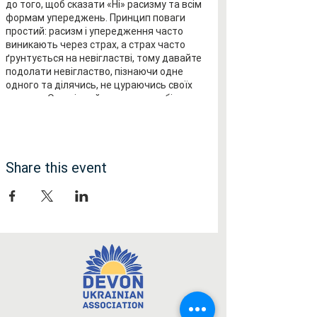
до того, щоб сказати «Ні» расизму та всім
формам упереджень. Принцип поваги
простий: расизм і упередження часто
виникають через страх, а страх часто
ґрунтується на невігластві, тому давайте
подолати невігластво, пізнаючи одне
одного та ділячись, не цураючись своїх
культур. Один із найкращих способів
познайомитися з кимось — отримати
задоволення від спілкування з ними, тому
наша святкова подія та прийняття
старого гасла Комісії з питань расової
Share this event
рівності:
Всі різні, всі рівні!
Деталі фестивалю тут:
https://www.exeter-respect.org/