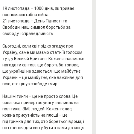
19 листопада – 1000 днів, як триває 
повномасштабна війна…  
21 листопада – День Гідності та 
Свободи, наш символ боротьби за 
свободу і справедливість.
Сьогодні, коли світ рідко згадує про 
Україну, саме ми маємо стати її голосом 
тут, у Великій Британії. Кожен з нас може 
нагадати світові, що боротьба триває, 
що українці не здаються і що майбутнє 
України – це майбутнє, яке важливе для 
всіх, хто цінує свободу і мир.
Наші мітинги – це не просто слова. Це 
сила, яка привертає увагу і впливає на 
політиків, ЗМІ, людей. Кожен голос, 
кожна присутність на площі – це 
підтримка для тих, хто бореться вдома, і 
натхнення для світу бути з нами до кінця.