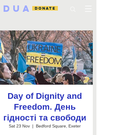
DUA
DONATE
Day of Dignity and
Freedom. День
гідності та свободи
Sat 23 Nov
  |  
Bedford Square, Exeter