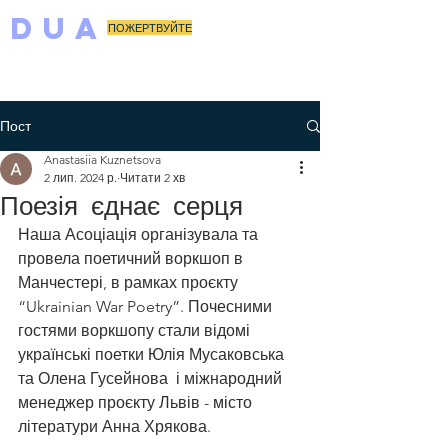
DUA
ПОЖЕРТВУЙТЕ
Пост
Anastasiia Kuznetsova
2 лип. 2024 р.
Читати 2 хв
Поезія єднає серця
Наша Асоціація організувала та 
провела поетичний воркшоп в 
Манчестері, в рамках проєкту 
“Ukrainian War Poetry”. Почесними 
гостями воркшопу стали відомі 
українські поетки Юлія Мусаковська 
та Олена Гусейнова  і міжнародний 
менеджер проєкту Львів - місто 
літератури Анна Хрякова.