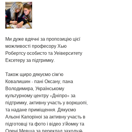
Ми дуже вдячні за пропозицію цієї 
можливості професору Хью 
Робертсу особисто та Уеіверситету 
Ексетеру за підтримку.
Також щиро дякуємо сім’ю 
Ковалишин - пані Оксану, пана 
Володимира, Українському 
культурному центру «Дніпро» за 
підтримку, активну участь у воркшопі, 
та надане приміщення. Дякуємо 
Альоні Капоріноі за активну участь в 
підготовці та фото і відео з’йомку та 
Олені Мевша за переклад заходу🙏