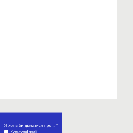
О
Я хотів би дізнатися про...
*
б
Культурні події