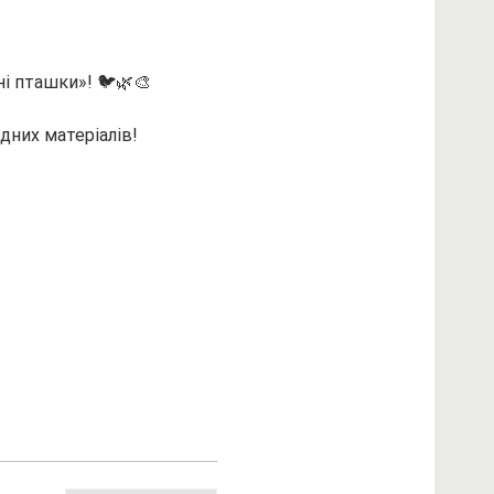
ні пташки»! 🐦🌿🎨
дних матеріалів!