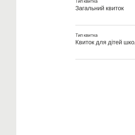
Тип квитка
Загальний квиток
Тип квитка
Квиток для дітей шк