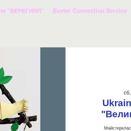
ла "БЕРЕГИНЯ"
Exeter Connection Service
сб,
Ukrain
"Вели
Майстерклас 