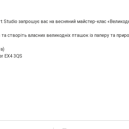
Art Studio запрошує вас на весняний майстер-клас «Великод
 та створіть власних великодніх пташок із паперу та приро
та)
ter EX4 3QS