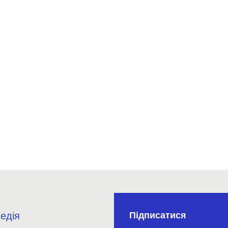
едія
Підписатися